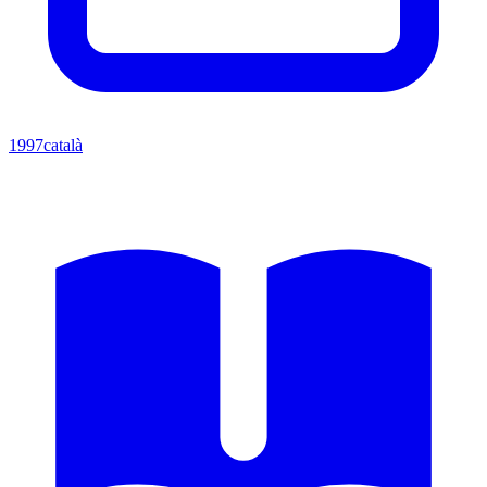
1997
català