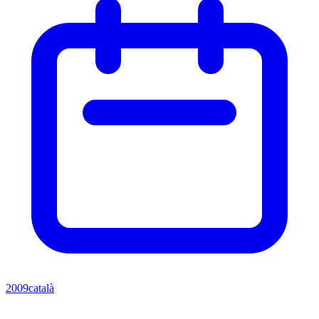
2009
català