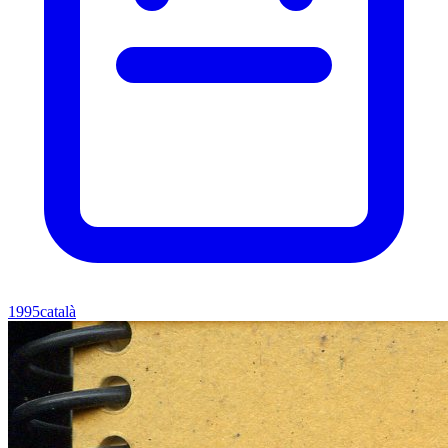
1995
català