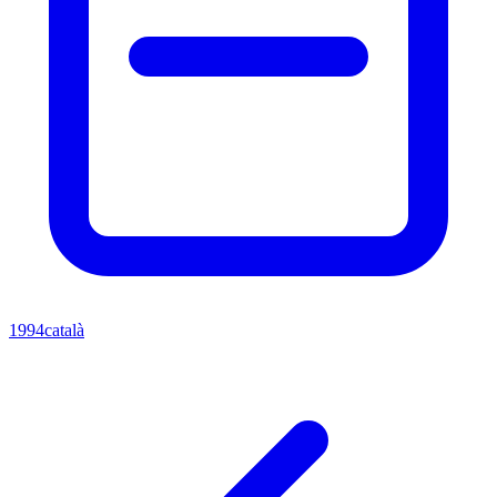
1994
català