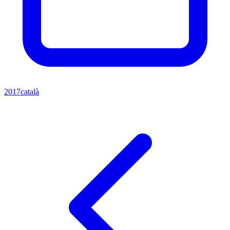
2017
català