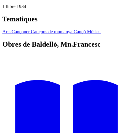
1 llibre
1934
Tematiques
Arts
Cançoner
Cançons de muntanya
Cançó
Música
Obres de Baldelló, Mn.Francesc