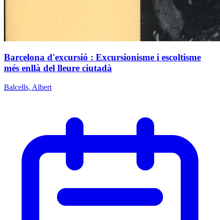
Barcelona d'excursió : Excursionisme i escoltisme
més enllà del lleure ciutadà
Balcells, Albert