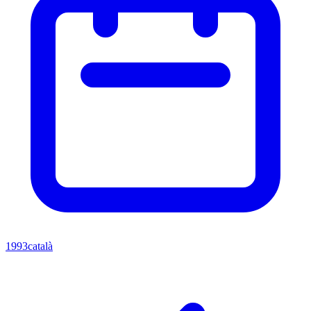
1993
català