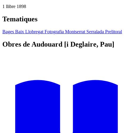
1 llibre
1898
Tematiques
Bages
Baix Llobregat
Fotografia
Montserrat
Serralada Prelitoral
Obres de Audouard [i Deglaire, Pau]