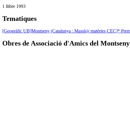
1 llibre
1993
Tematiques
[Geogràfic UB]Montseny (Catalunya : Massís)/ matèries CEC]* Premis
Obres de Associació d'Amics del Montseny