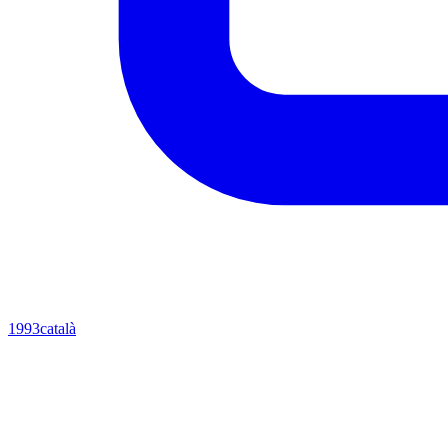
1993
català