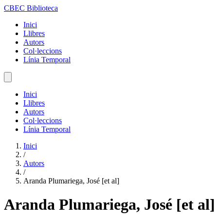
CBEC Biblioteca
Inici
Llibres
Autors
Col·leccions
Línia Temporal
Inici
Llibres
Autors
Col·leccions
Línia Temporal
Inici
/
Autors
/
Aranda Plumariega, José [et al]
Aranda Plumariega, José [et al]