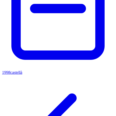
1998
castellà