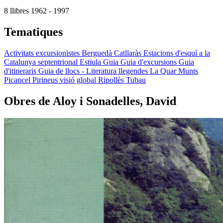
8 llibres
1962 - 1997
Tematiques
Activitats excursionistes
Berguedà
Catllaràs
Estacions d'esquí a la
Catalunya septentrional
Estiula
Guia
Guia d'excursions
Guia
d'itineraris
Guia de llocs - Literatura llegendes
La Quar
Munts
Picancel
Pirineus visió global
Ripollès
Tubau
Obres de Aloy i Sonadelles, David