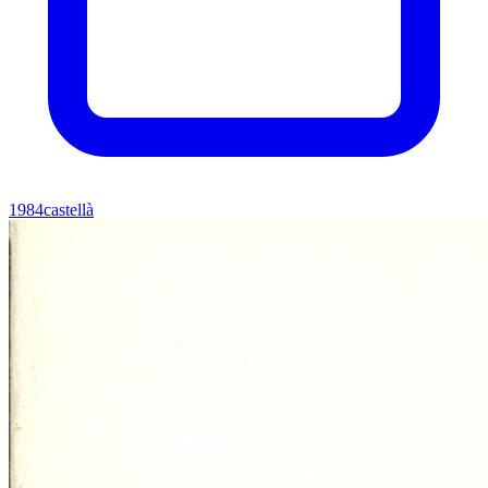
1984
castellà