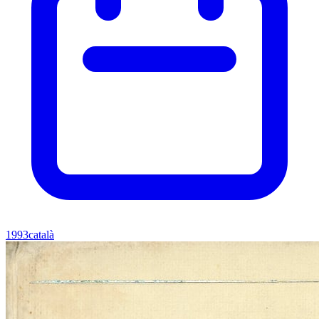
1993
català