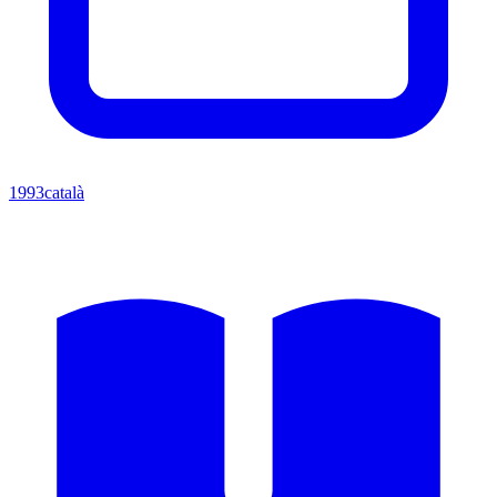
1993
català