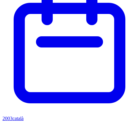
2003
català