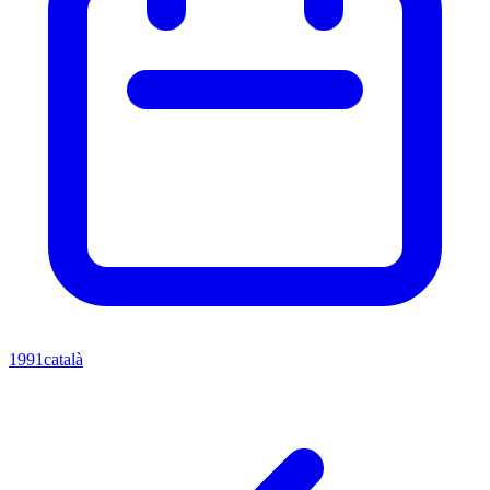
1991
català