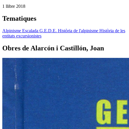
1 llibre
2018
Tematiques
Alpinisme
Escalada
G.E.D.E.
Història de l'alpinisme
Història de les
entitats excursionistes
Obres de Alarcón i Castillón, Joan