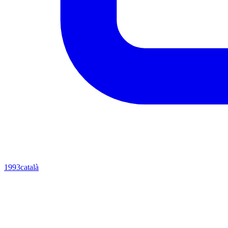
1993
català