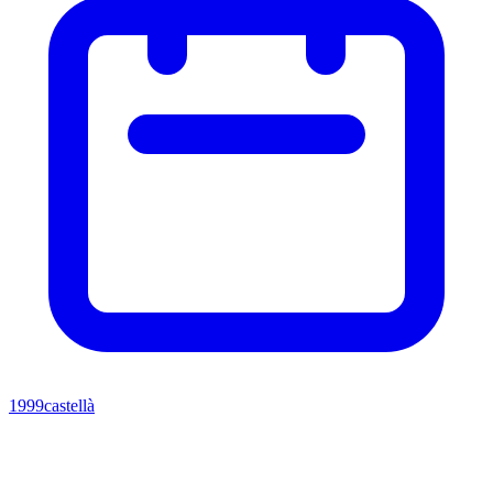
1999
castellà