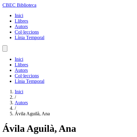
CBEC Biblioteca
Inici
Llibres
Autors
Col·leccions
Línia Temporal
Inici
Llibres
Autors
Col·leccions
Línia Temporal
Inici
/
Autors
/
Ávila Aguilà, Ana
Ávila Aguilà, Ana